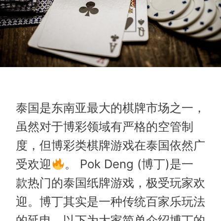
泰国是东南亚最大的棋牌市场之一，
虽然对于博彩领域有严格的空管制
度，但博彩类棋牌游戏在泰国依然广
受欢迎
。 Pok Deng (博丁)是一
款热门的泰国纸牌游戏，极受玩家欢
迎。博丁其实是一种传统百家乐玩法
的延申，以下为大家简单介绍博丁的