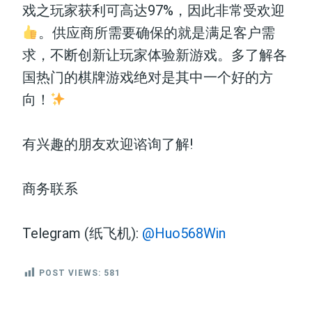
戏之玩家获利可高达97%，因此非常受欢迎
。供应商所需要确保的就是满足客户需
求，不断创新让玩家体验新游戏。多了解各
国热门的棋牌游戏绝对是其中一个好的方
向！
有兴趣的朋友欢迎谘询了解!
商务联系
Telegram (纸飞机):
@Huo568Win
POST VIEWS:
581