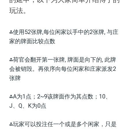
玩法。
⁂使用52张牌,每位闲家以手中的2张牌, 与庄
家的牌面比较点数
⁂荷官会翻开第一张牌, 牌面是向下的, 此牌
会被销毁。再依序向每位闲家和庄家派发2
张牌
⁂A为1点；2~9该牌面作为其点数；10、
J、Q、K为0点
⁂玩家可以投注任一个或是多个闲家，只是