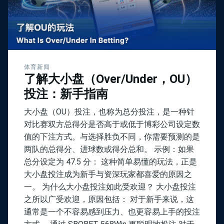
体育新闻
了解大小盘（Over/Under，OU）
投注：新手指南
大小盘（OU）投注，也称为总分投注，是一种针
对比赛双方总得分是否高于或低于博彩公司设定数
值的下注方式。与选择胜负不同，你需要预测的是
两队的总得分、进球数或得分总和。 示例：如果
总分设定为 47.5 分： 这种简单易懂的玩法，正是
大小盘投注成为新手与资深玩家都喜爱的原因之
一。 为什么大小盘投注如此受欢迎？ 大小盘投注
之所以广受欢迎，原因包括： 对于新手来说，这
通常是一个不容易感到压力、也更容易上手的投注