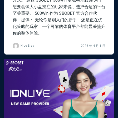
方式。 通过 SBOBET 568Win 更聪明地投注 对于
想要尝试大小盘投注的玩家来说，选择合适的平台
至关重要。 568Win 作为 SBOBET 官方合作伙
伴，提供： 无论你是刚入门的新手，还是正在优
化策略的玩家，一个可靠的体育平台都能显著提升
你的整体体验。
Hioe Ersa
2026 年 4 月 1 日