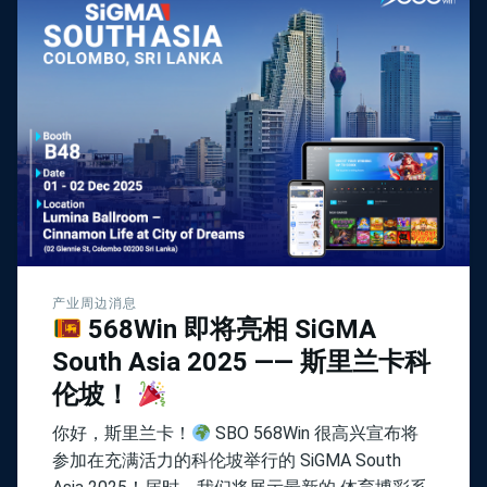
产业周边消息
568Win 即将亮相 SiGMA
South Asia 2025 —— 斯里兰卡科
伦坡！
你好，斯里兰卡！
SBO 568Win 很高兴宣布将
参加在充满活力的科伦坡举行的 SiGMA South