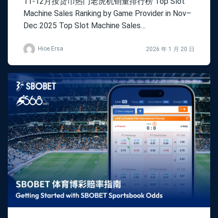
11-12月按货币热门老虎机销量排行榜 Top Slot
Machine Sales Ranking by Game Provider in Nov–
Dec 2025 Top Slot Machine Sales…
Hioe Ersa
2026 年 1 月 20 日