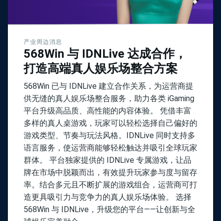
产业周边消息
568Win 与 IDNLive 达成合作，
打造高端真人娱乐场整合方案
568Win 已与 IDNLive 建立合作关系，为运营商提
供无缝的真人娱乐场整合服务，助力各类 iGaming
平台升级高品质、高性能的内容体验。 凭借丰富
多样的真人桌游戏，玩家可以轻松选择自己偏好的
游戏类型、节奏与玩法风格。IDNLive 同时支持多
语言服务，使运营商能够轻松触达并吸引全球玩家
群体。 平台独家提供的 IDNLive 专属游戏，让品
牌在市场中脱颖而出，有效提升玩家参与度与留存
率。结合多元且不断扩展的游戏组合，运营商可打
造更具吸引力与竞争力的真人娱乐场体验。 选择
568Win 与 IDNLive，升级您的平台——让创新与全