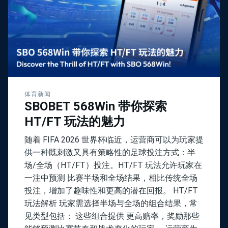
体育新闻
SBOBET 568Win 带你探索
HT/FT 玩法的魅力
随着 FIFA 2026 世界杯临近，运营商可以为玩家提
供一种既刺激又具有策略性的足球投注方式：半
场/全场（HT/FT）投注。HT/FT 玩法允许玩家在
一注中预测 比赛半场和全场结果，相比传统全场
投注，增加了趣味性和更高的潜在回报。 HT/FT
玩法解析 玩家需选择半场与全场的组合结果，常
见类型包括： 这些组合提供 更高赔率，奖励那些