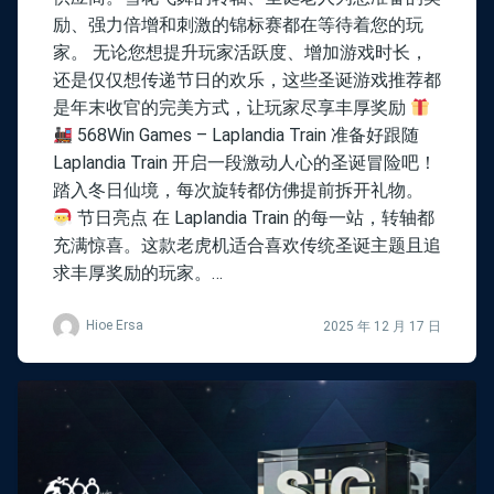
励、强力倍增和刺激的锦标赛都在等待着您的玩
家。 无论您想提升玩家活跃度、增加游戏时长，
还是仅仅想传递节日的欢乐，这些圣诞游戏推荐都
是年末收官的完美方式，让玩家尽享丰厚奖励
568Win Games – Laplandia Train 准备好跟随
Laplandia Train 开启一段激动人心的圣诞冒险吧！
踏入冬日仙境，每次旋转都仿佛提前拆开礼物。
节日亮点 在 Laplandia Train 的每一站，转轴都
充满惊喜。这款老虎机适合喜欢传统圣诞主题且追
求丰厚奖励的玩家。…
Hioe Ersa
2025 年 12 月 17 日