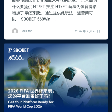
能够预测比赛节奏和战术变化的玩家。 运营商为
什么要提供 HT/FT 投注 HT/FT 玩法为体育博彩
增加了 动态刺激。通过提供此玩法，运营商可
以： SBOBET 568Win –…
Hioe Ersa
2026 年 2 月 25 日