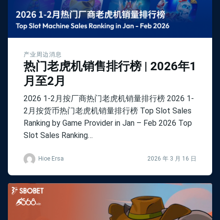
产业周边消息
热门老虎机销售排行榜 | 2026年1
月至2月
2026 1-2月按厂商热门老虎机销量排行榜 2026 1-
2月按货币热门老虎机销量排行榜 Top Slot Sales
Ranking by Game Provider in Jan – Feb 2026 Top
Slot Sales Ranking…
Hioe Ersa
2026 年 3 月 16 日