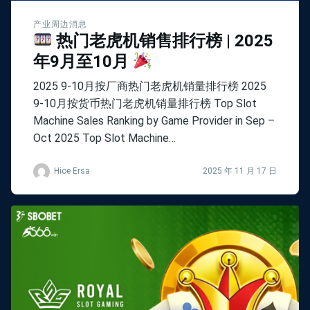
产业周边消息
热门老虎机销售排行榜 | 2025
年9月至10月
2025 9-10月按厂商热门老虎机销量排行榜 2025
9-10月按货币热门老虎机销量排行榜 Top Slot
Machine Sales Ranking by Game Provider in Sep –
Oct 2025 Top Slot Machine…
Hioe Ersa
2025 年 11 月 17 日