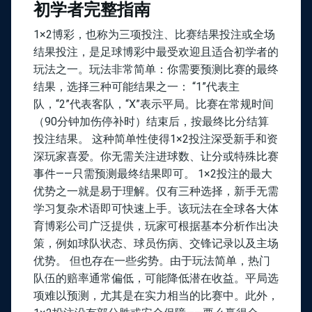
初学者完整指南
1×2博彩，也称为三项投注、比赛结果投注或全场
结果投注，是足球博彩中最受欢迎且适合初学者的
玩法之一。玩法非常简单：你需要预测比赛的最终
结果，选择三种可能结果之一： “1”代表主
队，“2”代表客队，“X”表示平局。比赛在常规时间
（90分钟加伤停补时）结束后，按最终比分结算
投注结果。 这种简单性使得1×2投注深受新手和资
深玩家喜爱。你无需关注进球数、让分或特殊比赛
事件——只需预测最终结果即可。 1×2投注的最大
优势之一就是易于理解。仅有三种选择，新手无需
学习复杂术语即可快速上手。该玩法在全球各大体
育博彩公司广泛提供，玩家可根据基本分析作出决
策，例如球队状态、球员伤病、交锋记录以及主场
优势。 但也存在一些劣势。由于玩法简单，热门
队伍的赔率通常偏低，可能降低潜在收益。平局选
项难以预测，尤其是在实力相当的比赛中。此外，