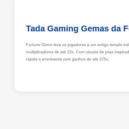
Tada Gaming Gemas da F
Fortune Gems leva os jogadores a um antigo templo in
multiplicadores de até 15x. Com visuais de joias inspir
rápida e envolvente com ganhos de até 375x.