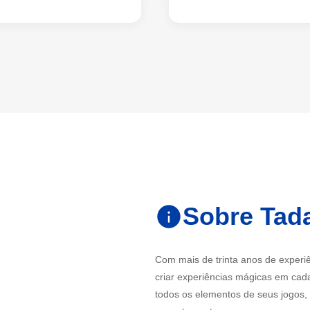
Sobre Tad
Com mais de trinta anos de experi
criar experiências mágicas em cada
todos os elementos de seus jogos,