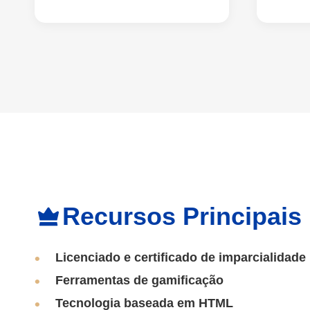
Recursos Principais
Licenciado e certificado de imparcialidade
Ferramentas de gamificação
Tecnologia baseada em HTML