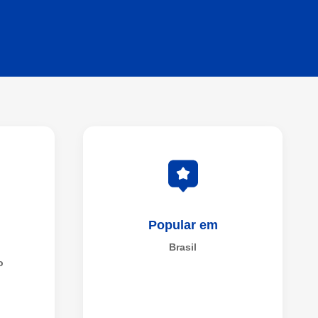
Popular em
Brasil
o