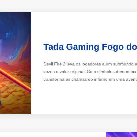
Tada Gaming Fogo do
Devil Fire 2 leva os jogadores a um submundo 
vezes o valor original. Com símbolos demoníaco
transforma as chamas do inferno em uma aventu