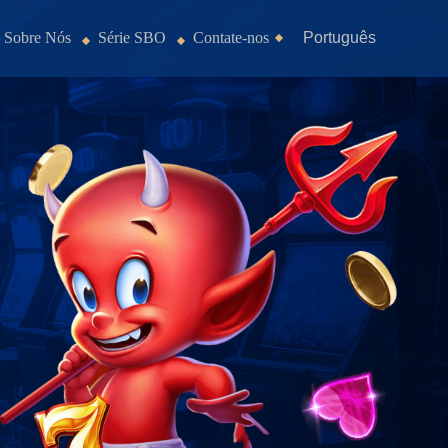
Sobre Nós
Série SBO
Contate-nos
Português