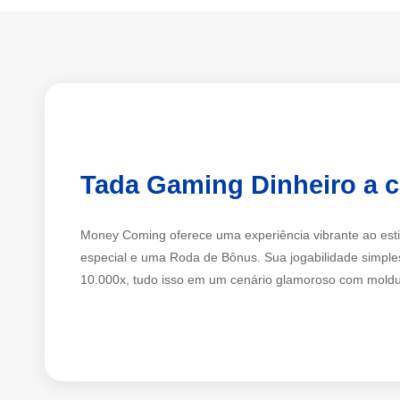
Tada Gaming Dinheiro a 
Money Coming oferece uma experiência vibrante ao estil
especial e uma Roda de Bônus. Sua jogabilidade simpl
10.000x, tudo isso em um cenário glamoroso com mold