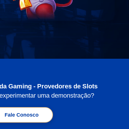
da Gaming - Provedores de Slots
experimentar uma demonstração?
Fale Conosco