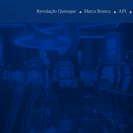
Revolução Quiosque
Marca Branca
API