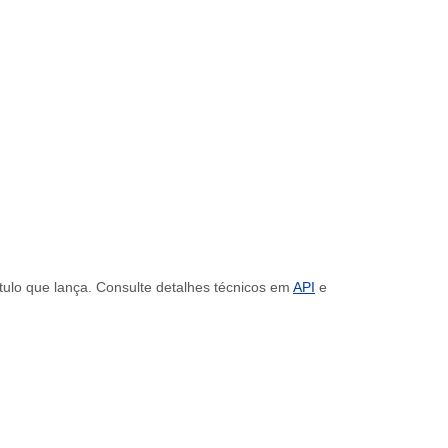
tulo que lança. Consulte detalhes técnicos em
API
e