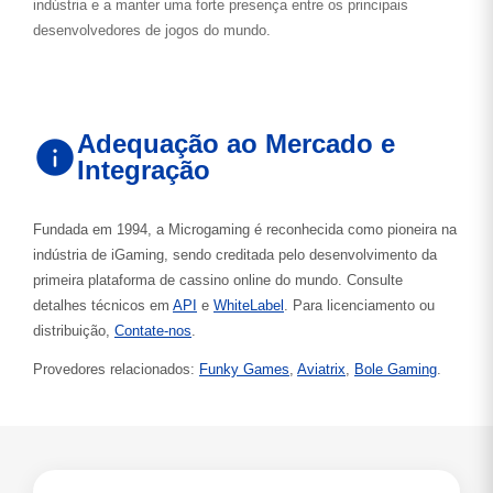
indústria e a manter uma forte presença entre os principais
desenvolvedores de jogos do mundo.
Adequação ao Mercado e
Integração
Fundada em 1994, a Microgaming é reconhecida como pioneira na
indústria de iGaming, sendo creditada pelo desenvolvimento da
primeira plataforma de cassino online do mundo. Consulte
detalhes técnicos em
API
e
WhiteLabel
. Para licenciamento ou
distribuição,
Contate-nos
.
Provedores relacionados:
Funky Games
,
Aviatrix
,
Bole Gaming
.