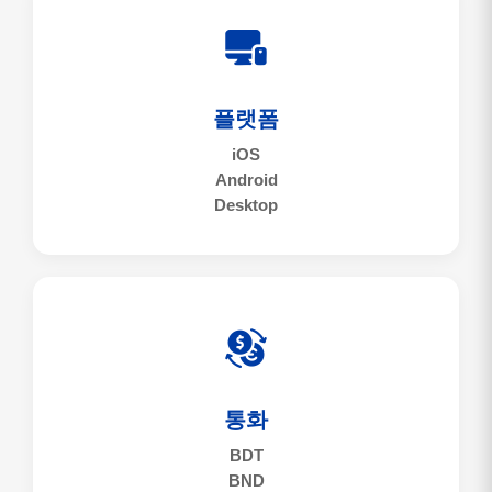
플랫폼
iOS
Android
Desktop
통화
BDT
BND