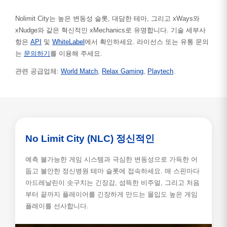
Nolimit City는 높은 변동성 슬롯, 대담한 테마, 그리고 xWays와
xNudge와 같은 혁신적인 xMechanics로 유명합니다. 기술 세부사
항은
API
및
WhiteLabel
에서 확인하세요. 라이선스 또는 유통 문의
는
문의하기
를 이용해 주세요.
관련 공급업체:
World Match
,
Relax Gaming
,
Playtech
.
No Limit City (NLC) 정신적인
예측 불가능한 게임 시스템과 극심한 변동성으로 가득한 어
둡고 불안한 정신병원 테마 슬롯에 접속하세요. 매 스핀마다
아드레날린이 솟구치는 긴장감, 섬뜩한 비주얼, 그리고 처음
부터 끝까지 플레이어를 긴장하게 만드는 몰입도 높은 게임
플레이를 선사합니다.