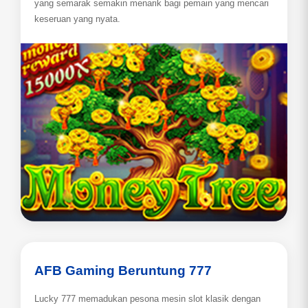
yang semarak semakin menarik bagi pemain yang mencari
keseruan yang nyata.
AFB Gaming Beruntung 777
Lucky 777 memadukan pesona mesin slot klasik dengan