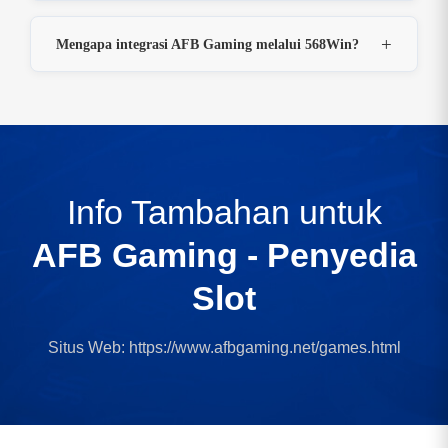
Mengapa integrasi AFB Gaming melalui 568Win?
Info Tambahan untuk
AFB Gaming - Penyedia
Slot
Situs Web:
https://www.afbgaming.net/games.html