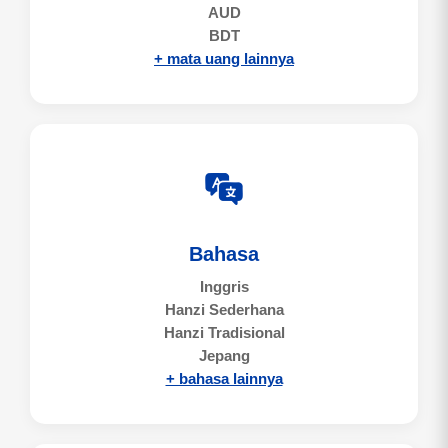
AUD
BDT
+ mata uang lainnya
Bahasa
Inggris
Hanzi Sederhana
Hanzi Tradisional
Jepang
+ bahasa lainnya