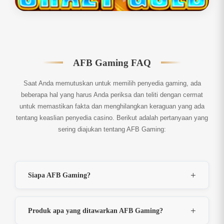
AFB Gaming FAQ
Saat Anda memutuskan untuk memilih penyedia gaming, ada
beberapa hal yang harus Anda periksa dan teliti dengan cermat
untuk memastikan fakta dan menghilangkan keraguan yang ada
tentang keaslian penyedia casino. Berikut adalah pertanyaan yang
sering diajukan tentang AFB Gaming:
Siapa AFB Gaming?
Produk apa yang ditawarkan AFB Gaming?