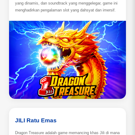
yang dinamis, dan soundtrack yang menggelegar, game ini
menghadirkan pengalaman slot yang dahsyat dan imersif.
JILI Ratu Emas
Dragon Treasure adalah game memancing khas Jili di mana