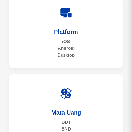
Platform
iOS
Android
Desktop
Mata Uang
BDT
BND