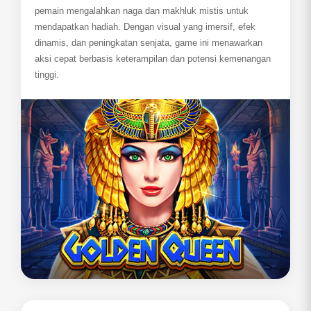
pemain mengalahkan naga dan makhluk mistis untuk
mendapatkan hadiah. Dengan visual yang imersif, efek
dinamis, dan peningkatan senjata, game ini menawarkan
aksi cepat berbasis keterampilan dan potensi kemenangan
tinggi.