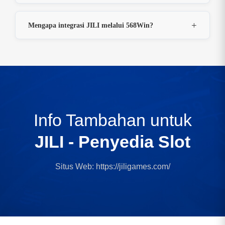
Mengapa integrasi JILI melalui 568Win?
Info Tambahan untuk
JILI - Penyedia Slot
Situs Web:
https://jiligames.com/