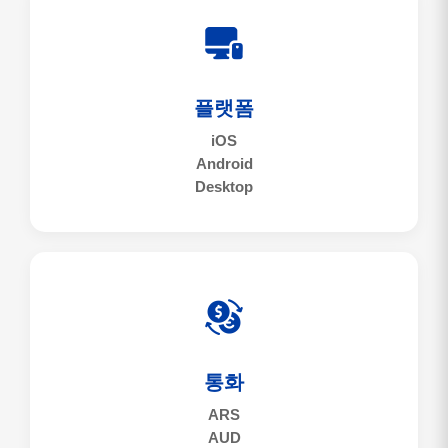
플랫폼
iOS
Android
Desktop
통화
ARS
AUD