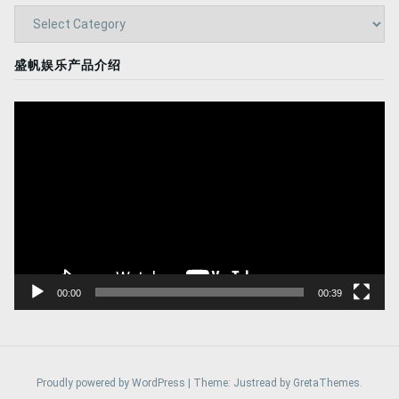
Categories
盛帆娱乐产品介绍
Video
Player
00:00
00:39
Proudly powered by WordPress
|
Theme: Justread by
GretaThemes
.