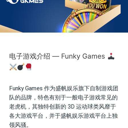
电子游戏介绍 — Funky Games
Funky Games 作为盛帆娱乐旗下自制游戏团
队的品牌，特色有别于一般电子游戏常见的
老虎机，其独特创新的 3D 运动球类风靡于
各大游戏平台，并于盛帆娱乐游戏平台上独
领风骚。