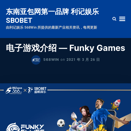
Skip
Search
东南亚包网第一品牌 利记娱乐
to
for:
SBOBET
content
由利记娱乐 568Win 所提供的最新产业相关资讯，每周更新
电子游戏介绍 — Funky Games
568WIN
on
2021 年 3 月 26 日