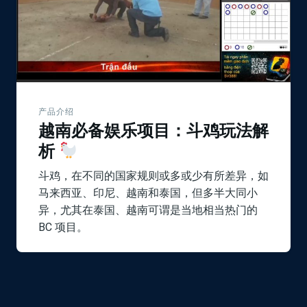
产品介绍
越南必备娱乐项目：斗鸡玩法解
析
斗鸡，在不同的国家规则或多或少有所差异，如
马来西亚、印尼、越南和泰国，但多半大同小
异，尤其在泰国、越南可谓是当地相当热门的
BC 项目。