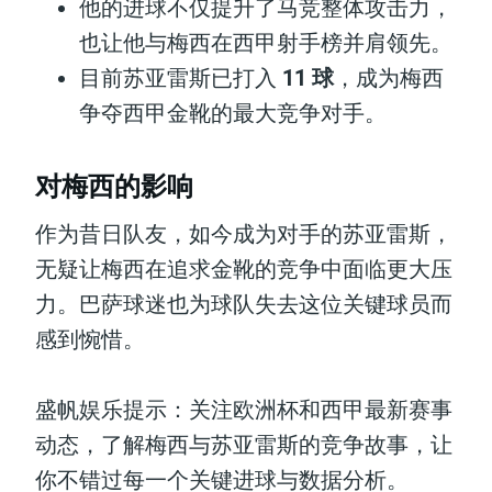
他的进球不仅提升了马竞整体攻击力，
也让他与梅西在西甲射手榜并肩领先。
目前苏亚雷斯已打入
11 球
，成为梅西
争夺西甲金靴的最大竞争对手。
对梅西的影响
作为昔日队友，如今成为对手的苏亚雷斯，
无疑让梅西在追求金靴的竞争中面临更大压
力。巴萨球迷也为球队失去这位关键球员而
感到惋惜。
盛帆娱乐提示：关注欧洲杯和西甲最新赛事
动态，了解梅西与苏亚雷斯的竞争故事，让
你不错过每一个关键进球与数据分析。