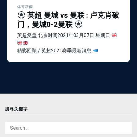
体育新闻
英超 曼城 vs 曼联 : 卢克肖破
门，曼城0-2曼联
英超复盘 北京时间2021年03月07日 星期日
精彩回顾 / 英超2021赛季最新消息
搜寻关键字
Search
for: