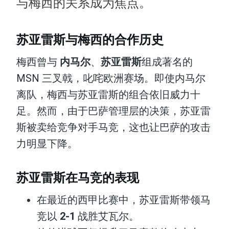
与梅西的关系成为焦点。
苏亚雷斯与梅西的合作历史
梅西曾与
内马尔
、
苏亚雷斯
组成著名的
MSN 三叉戟，叱咤欧洲赛场。即使内马尔
离队，梅西与苏亚雷斯的组合依旧威力十
足。然而，由于巴萨管理层的决策，苏亚雷
斯被卖给竞争对手马竞，这也让巴萨的攻击
力明显下降。
苏亚雷斯在马竞的表现
在最近的西甲比赛中，苏亚雷斯带领马
竞以
2-1
战胜艾瓦尔。