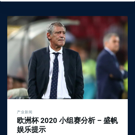
Post
navigation
产业新闻
欧洲杯 2020 小组赛分析 – 盛帆
娱乐提示