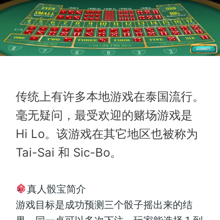
传统上有许多本地游戏在泰国流行。
毫无疑问，最受欢迎的赌场游戏是
Hi Lo。该游戏在其它地区也被称为
Tai-Sai 和 Sic-Bo。
真人骰宝简介
游戏目标是成功预测三个骰子摇出来的结