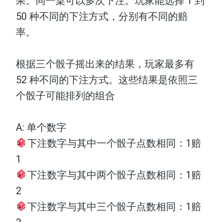
果。同一桌可以多次下注。玩家能选择 1 到
50 种不同的下注方式，分别有不同的赔
率。
根据三个骰子摇出来的结果，玩家最多有
52 种不同的下注方式。这些结果是依照三
个骰子可能排列的组合
A: 单个数字
下注数字与其中一个骰子点数相同：1赔
1
下注数字与其中两个骰子点数相同：1赔
2
下注数字与其中三个骰子点数相同：1赔