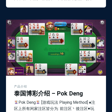
产品介绍
泰国博彩介绍 – Pok Deng
Pok Deng
[游戏玩法 Playing Method]
♠️
注
区上所有闲家注区皆分为: 前注区丶後注区
♥️
玩