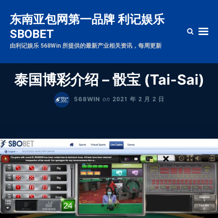
Skip
Search
东南亚包网第一品牌 利记娱乐
to
for:
SBOBET
content
由利记娱乐 568Win 所提供的最新产业相关资讯，每周更新
泰国博彩介绍 – 骰宝 (Tai-Sai)
568WIN
on
2021 年 2 月 2 日