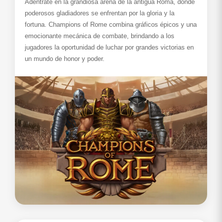
Adéntrate en la grandiosa arena de la antigua Roma, donde
poderosos gladiadores se enfrentan por la gloria y la
fortuna. Champions of Rome combina gráficos épicos y una
emocionante mecánica de combate, brindando a los
jugadores la oportunidad de luchar por grandes victorias en
un mundo de honor y poder.