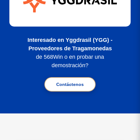
Interesado en Yggdrasil (YGG) -
Proveedores de Tragamonedas
de 568Win o en probar una
demostración?
Contáctenos