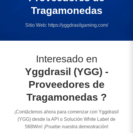
Tragamonedas
Sitio Web:
https://yggdrasilgaming.com/
Interesado en
Yggdrasil (YGG) -
Proveedores de
Tragamonedas ?
¡Contáctenos ahora para comenzar con Yggdrasil
(YGG) desde la API o Solución White Label de
568Win! ¡Pruebe nuestra demostración!