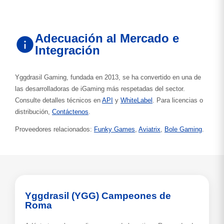
Adecuación al Mercado e
Integración
Yggdrasil Gaming, fundada en 2013, se ha convertido en una de
las desarrolladoras de iGaming más respetadas del sector.
Consulte detalles técnicos en
API
y
WhiteLabel
. Para licencias o
distribución,
Contáctenos
.
Proveedores relacionados:
Funky Games
,
Aviatrix
,
Bole Gaming
.
Yggdrasil (YGG) Campeones de
Roma