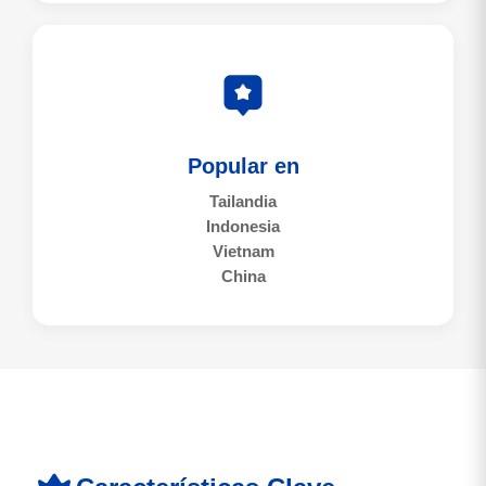
Popular en
Tailandia
Indonesia
Vietnam
China