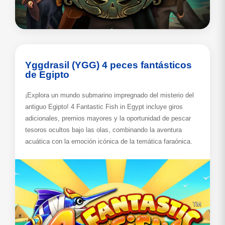
Yggdrasil (YGG) 4 peces fantásticos
de Egipto
¡Explora un mundo submarino impregnado del misterio del
antiguo Egipto! 4 Fantastic Fish in Egypt incluye giros
adicionales, premios mayores y la oportunidad de pescar
tesoros ocultos bajo las olas, combinando la aventura
acuática con la emoción icónica de la temática faraónica.