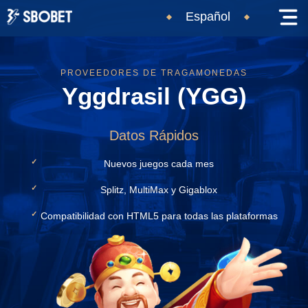
Español
PROVEEDORES DE TRAGAMONEDAS
Yggdrasil (YGG)
Datos Rápidos
Nuevos juegos cada mes
Splitz, MultiMax y Gigablox
Compatibilidad con HTML5 para todas las plataformas