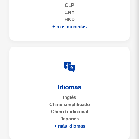
CLP
CNY
HKD
+ más monedas
Idiomas
Inglés
Chino simplificado
Chino tradicional
Japonés
+ más idiomas