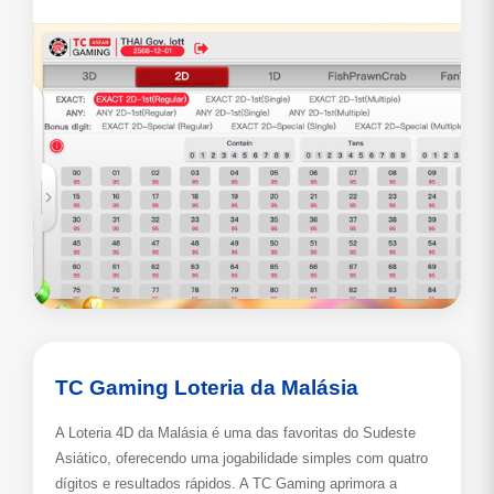
TC Gaming Loteria da Malásia
A Loteria 4D da Malásia é uma das favoritas do Sudeste
Asiático, oferecendo uma jogabilidade simples com quatro
dígitos e resultados rápidos. A TC Gaming aprimora a