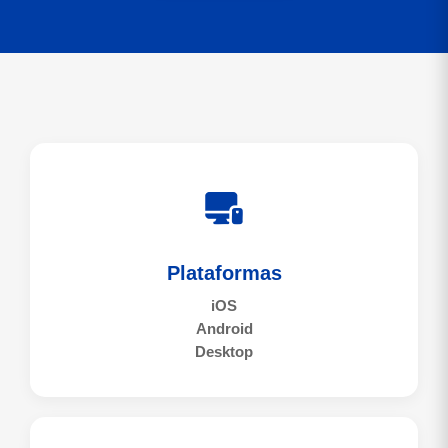
Plataformas
iOS
Android
Desktop