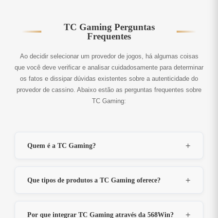
TC Gaming Perguntas
Frequentes
Ao decidir selecionar um provedor de jogos, há algumas coisas
que você deve verificar e analisar cuidadosamente para determinar
os fatos e dissipar dúvidas existentes sobre a autenticidade do
provedor de cassino. Abaixo estão as perguntas frequentes sobre
TC Gaming:
Quem é a TC Gaming?
Que tipos de produtos a TC Gaming oferece?
Por que integrar TC Gaming através da 568Win?