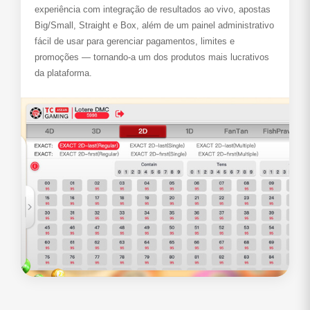
experiência com integração de resultados ao vivo, apostas
Big/Small, Straight e Box, além de um painel administrativo
fácil de usar para gerenciar pagamentos, limites e
promoções — tornando-a um dos produtos mais lucrativos
da plataforma.