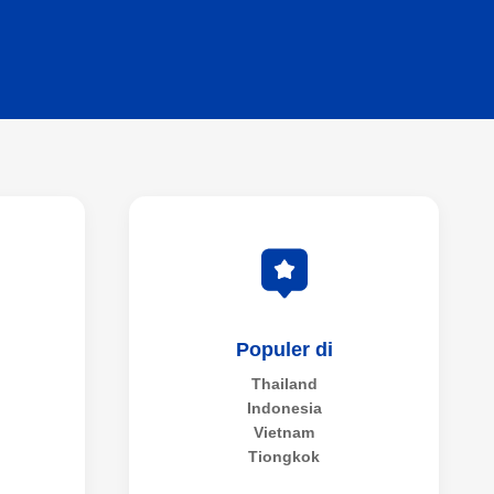
Populer di
Thailand
Indonesia
Vietnam
Tiongkok