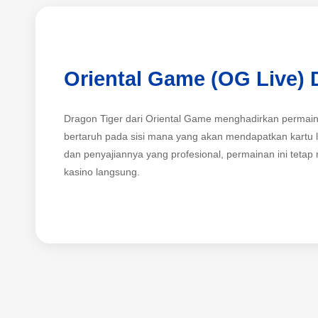
Oriental Game (OG Live) 
Dragon Tiger dari Oriental Game menghadirkan permain
bertaruh pada sisi mana yang akan mendapatkan kartu 
dan penyajiannya yang profesional, permainan ini tetap
kasino langsung.