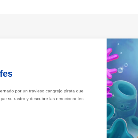
fes
ernado por un travieso cangrejo pirata que
igue su rastro y descubre las emocionantes