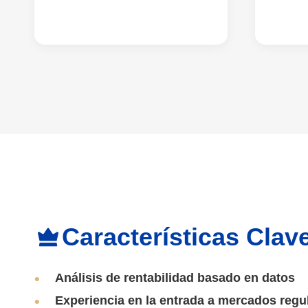
Características Clav
Análisis de rentabilidad basado en datos
Experiencia en la entrada a mercados reg