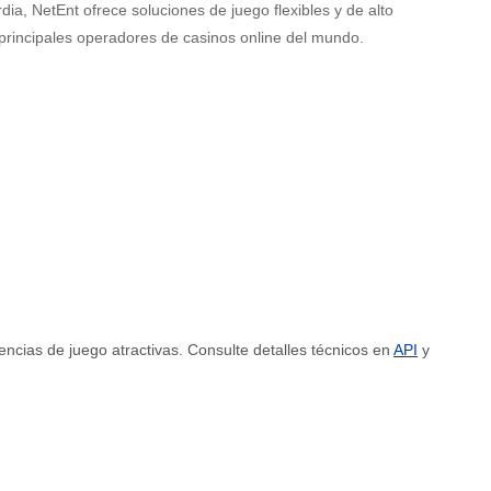
ia, NetEnt ofrece soluciones de juego flexibles y de alto
 principales operadores de casinos online del mundo.
encias de juego atractivas. Consulte detalles técnicos en
API
y