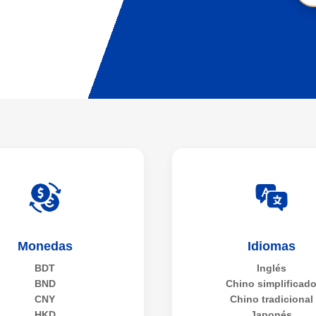
Monedas
Idiomas
BDT
Inglés
BND
Chino simplificad
CNY
Chino tradicional
HKD
Japonés