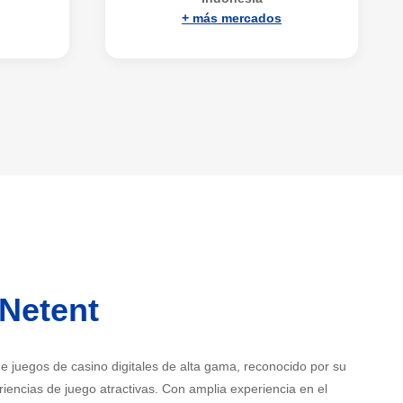
+ más mercados
Netent
e juegos de casino digitales de alta gama, reconocido por su
riencias de juego atractivas. Con amplia experiencia en el