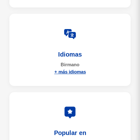
Idiomas
Birmano
+ más idiomas
Popular en