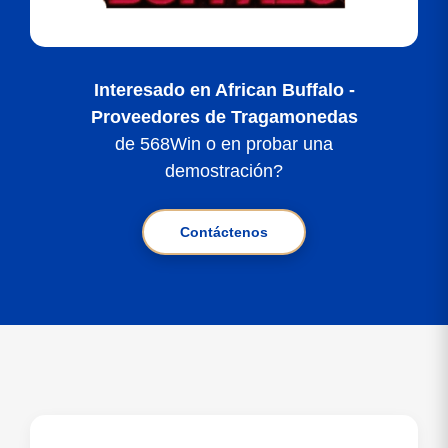
Interesado en African Buffalo -
Proveedores de Tragamonedas
de 568Win o en probar una
demostración?
Contáctenos