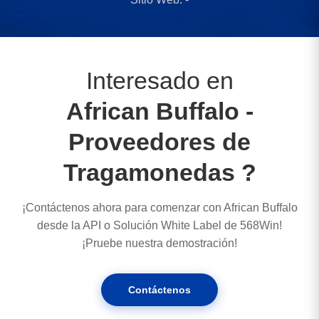
Interesado en
African Buffalo -
Proveedores de
Tragamonedas ?
¡Contáctenos ahora para comenzar con African Buffalo
desde la API o Solución White Label de 568Win!
¡Pruebe nuestra demostración!
Contáctenos