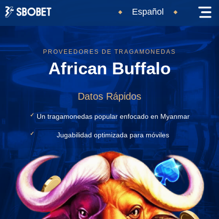
Español
PROVEEDORES DE TRAGAMONEDAS
African Buffalo
Datos Rápidos
Un tragamonedas popular enfocado en Myanmar
Jugabilidad optimizada para móviles