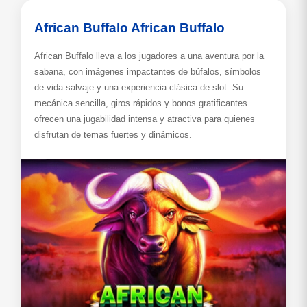
African Buffalo African Buffalo
African Buffalo lleva a los jugadores a una aventura por la
sabana, con imágenes impactantes de búfalos, símbolos
de vida salvaje y una experiencia clásica de slot. Su
mecánica sencilla, giros rápidos y bonos gratificantes
ofrecen una jugabilidad intensa y atractiva para quienes
disfrutan de temas fuertes y dinámicos.