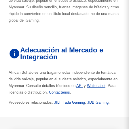
de vida salvaje, popular en el sudeste asiático, especialmente en
Myanmar. Su diseño sencillo, fuertes imágenes de búfalos y ritmo
rápido la convierten en un título local destacado, no de una marca
global de iGaming.
Adecuación al Mercado e
Integración
African Buffalo es una tragamonedas independiente de temática
de vida salvaje, popular en el sudeste asiático, especialmente en
Myanmar. Consulte detalles técnicos en
API
y
WhiteLabel
. Para
licencias o distribución,
Contáctenos
.
Proveedores relacionados:
JILI
,
Tada Gaming
,
JDB Gaming
.