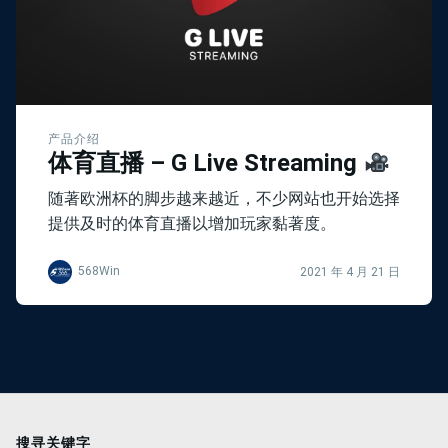
产品介绍
体育直播 – G Live Streaming
随著欧洲杯的脚步越来越近，不少网站也开始选择
提供及时的体育直播以增加玩家黏著度。
568Win
2021 年 4 月 21 日
搜寻关键字