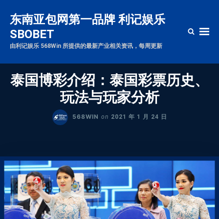
Skip
Search
东南亚包网第一品牌 利记娱乐
to
for:
SBOBET
content
由利记娱乐 568Win 所提供的最新产业相关资讯，每周更新
泰国博彩介绍：泰国彩票历史、
玩法与玩家分析
568WIN
on
2021 年 1 月 24 日