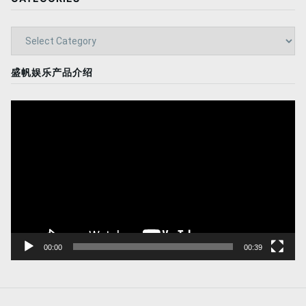
Categories
盛帆娱乐产品介绍
Video
Player
00:00
00:39