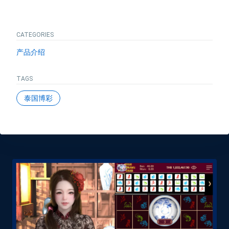
CATEGORIES
产品介绍
TAGS
泰国博彩
Post
navigation