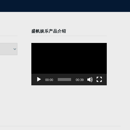
盛帆娱乐产品介绍
Video
Player
00:00
00:39