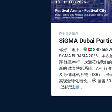
产业周边消息
SiGMA Dubai Partic
你好，迪拜！
SBO 56
SiGMA EURASIA 2026
拜 隆重举行！欢迎莅临我们
新的 体育博彩系统、API 解
及 极速建站系统（ISB），全面助
实现全球化增长。
覆盖 30
投注玩法
…