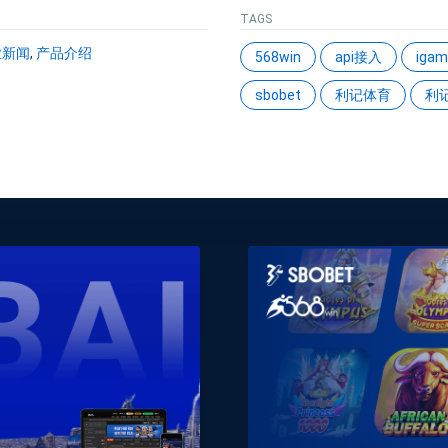
TAGS
业新闻
,
产品介绍
568win
api接入
igam
sbobet
利记体育
利