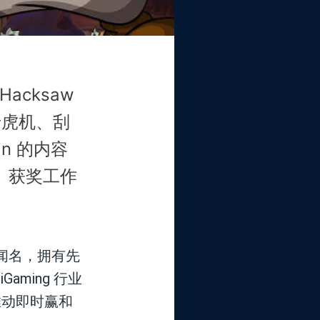
acksaw
于老虎机、刮
n 的内容
、获奖工作
而闻名，拥有先
ming 行业
推动即时赢和