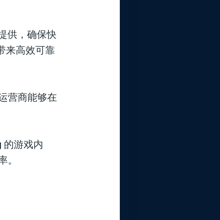
S）提供，确保快
伴带来高效可靠
运营商能够在
ng 的游戏内
率。