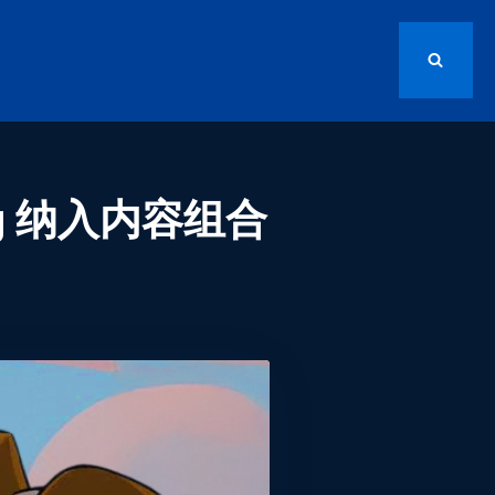
ing 纳入内容组合