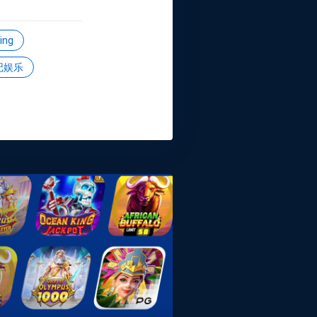
ing
记娱乐