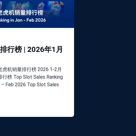
行榜 | 2026年1月
老虎机销量排行榜 2026 1-2月
p Slot Sales Ranking
n – Feb 2026 Top Slot Sales