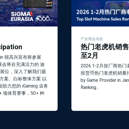
产业周边消息
ipation
热门老虎机销售排
至2月
8Win 很高兴宣布将参展
，本次展会将在充满活力的 迪
2026 1-2月按厂商热门
的展位，深入了解我们最
按货币热门老虎机销量排行榜 To
决方案、白标整体方案 以
by Game Provider in Ja
力您的 iGaming 业务
Ranking…
+ 项体育赛事，50+ 种